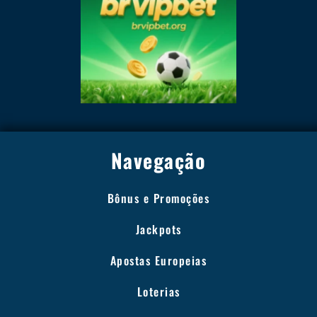
Navegação
Bônus e Promoções
Jackpots
Apostas Europeias
Loterias