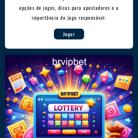
opções de jogos, dicas para apostadores e a
importância do jogo responsável.
Jogar