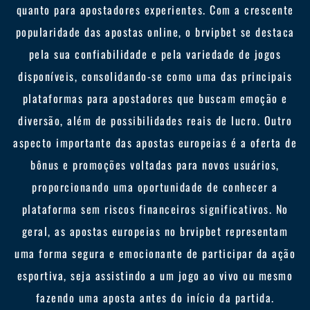
quanto para apostadores experientes. Com a crescente
popularidade das apostas online, o brvipbet se destaca
pela sua confiabilidade e pela variedade de jogos
disponíveis, consolidando-se como uma das principais
plataformas para apostadores que buscam emoção e
diversão, além de possibilidades reais de lucro. Outro
aspecto importante das apostas europeias é a oferta de
bônus e promoções voltadas para novos usuários,
proporcionando uma oportunidade de conhecer a
plataforma sem riscos financeiros significativos. No
geral, as apostas europeias no brvipbet representam
uma forma segura e emocionante de participar da ação
esportiva, seja assistindo a um jogo ao vivo ou mesmo
fazendo uma aposta antes do início da partida.