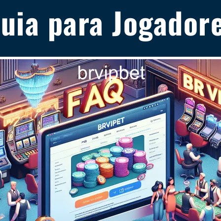
uia para Jogador