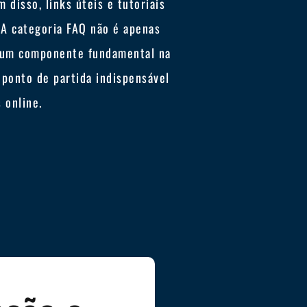
disso, links úteis e tutoriais
 A categoria FAQ não é apenas
m um componente fundamental na
ponto de partida indispensável
 online.