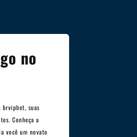
ngo no
 brvipbet, suas
ntes. Conheça a
eja você um novato