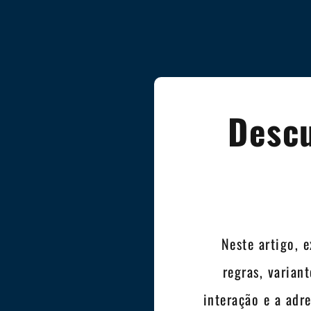
Descu
Neste artigo, 
regras, varian
interação e a adr