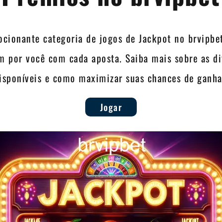
cionante categoria de jogos de Jackpot no brvipbe
m por você com cada aposta. Saiba mais sobre as di
isponíveis e como maximizar suas chances de ganha
Jogar