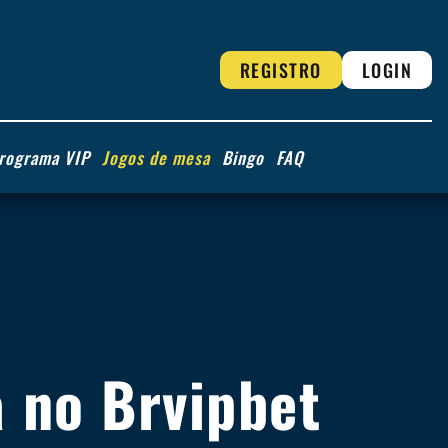
REGISTRO
LOGIN
rograma VIP
Jogos de mesa
Bingo
FAQ
 no Brvipbet