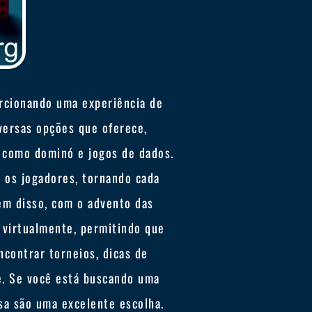
orcionando uma experiência de
iversas opções que oferece,
 como dominó e jogos de dados.
 os jogadores, tornando cada
ém disso, com o advento das
 virtualmente, permitindo que
ncontrar torneios, dicas de
e. Se você está buscando uma
a são uma excelente escolha.