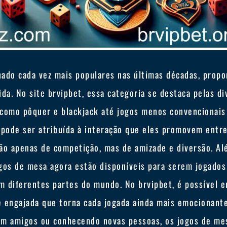
ado cada vez mais populares nas últimas décadas, prop
tida. No site brvipbet, essa categoria se destaca pelas d
 como pôquer e blackjack até jogos menos convencionais
 pode ser atribuída à interação que eles promovem entre
ão apenas de competição, mas de amizade e diversão. Al
ogos de mesa agora estão disponíveis para serem jogados
 diferentes partes do mundo. No brvipbet, é possível e
 engajada que torna cada jogada ainda mais emocionant
om amigos ou conhecendo novas pessoas, os jogos de mes