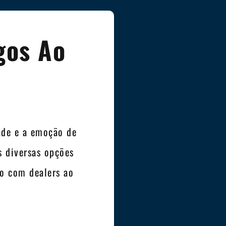
gos Ao
dade e a emoção de
s diversas opções
do com dealers ao